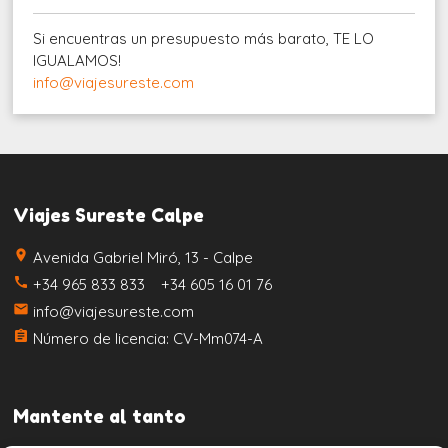
Si encuentras un presupuesto más barato, TE LO
IGUALAMOS!
info@viajesureste.com
Viajes Sureste Calpe
place
Avenida Gabriel Miró, 13 - Calpe
call
+34 965 833 833 +34 605 16 01 76
email
info@viajesureste.com
assignment
Número de licencia: CV-Mm074-A
Mantente al tanto