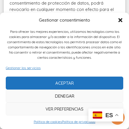
consentimiento de protección de datos, podrá
revocarlo en cualquier momento con efecto para el
futuro.
Gestionar consentimiento
Para ejercitar estos derechos podrá dirigirse por
Para ofrecer las mejores experiencias, utilizamos tecnologías como las
escrito a VIAJES SURESTE con la referencia
cookies para almacenar y/o acceder a la información del dispositivo. El
«Derechos RGPD», a su sede social sita en
consentimiento de estas tecnologías nos permitirá procesar datos como el
C/Mahonia, 2 (28043) de Madrid adjuntando copia de
comportamiento de navegación o las identificaciones únicas en este sitio.
No consentir o retirar el consentimiento, puede afectar negativamente a
un documento oficial de identificación o mediante
ciertas características y funciones.
correo electrónico dirigido al DPO de VIAJES
SURESTE (info@viajesureste.com).
Gestionar los servicios
Reclamaciones ante la autoridad de
ACEPTAR
protección de datos
El usuario puede dirigir sus reclamaciones derivadas
DENEGAR
del tratamiento de sus datos de carácter personal
ante la Agencia Española de Protección de Datos
VER PREFERENCIAS
ES
(
www.agpd.es
).

Política de cookies
Política de privacidad
7. Política de privacidad de