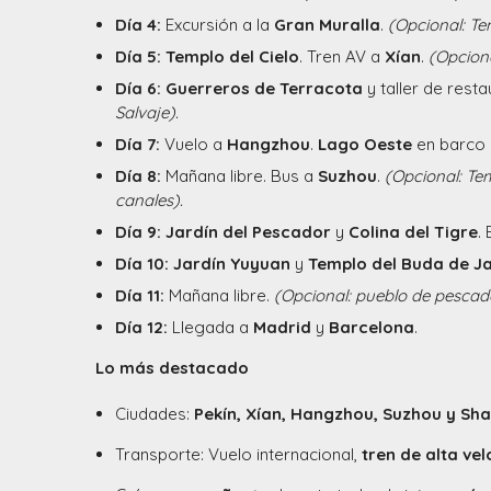
Día 4:
Excursión a la
Gran Muralla
.
(Opcional: Te
Día 5:
Templo del Cielo
. Tren AV a
Xían
.
(Opcion
Día 6:
Guerreros de Terracota
y taller de resta
Salvaje).
Día 7:
Vuelo a
Hangzhou
.
Lago Oeste
en barco
Día 8:
Mañana libre. Bus a
Suzhou
.
(Opcional: Te
canales).
Día 9:
Jardín del Pescador
y
Colina del Tigre
.
Día 10:
Jardín Yuyuan
y
Templo del Buda de J
Día 11:
Mañana libre.
(Opcional: pueblo de pesca
Día 12:
Llegada a
Madrid
y
Barcelona
.
Lo más destacado
Ciudades:
Pekín, Xían, Hangzhou, Suzhou y Sh
Transporte: Vuelo internacional,
tren de alta ve