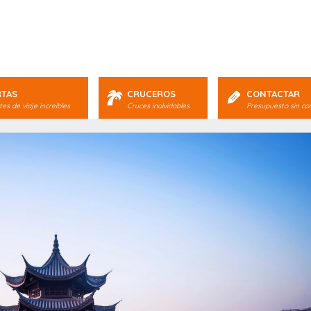
RTAS
CRUCEROS
CONTACTAR
es de viaje increíbles
Cruces inolvidables
Presupuesto sin c