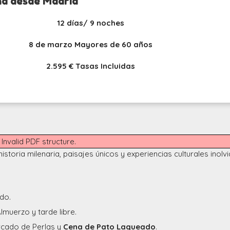
na desde Madrid
12 días/ 9 noches
8 de marzo Mayores de 60 años
2.595 € Tasas Incluidas
Invalid PDF structure.
storia milenaria, paisajes únicos y experiencias culturales inolvi
do.
Almuerzo y tarde libre.
rcado de Perlas y
Cena de Pato Laqueado
.