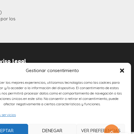
)
 por los
viso legal
Gestionar consentimiento
ntactar
lítica de privacidad
cer las mejores experiencias, utilizamos tecnologías como las cookies para
lítica de cookies
r y/o acceder a la información del dispositivo. El consentimiento de estas
claración de accesibilidad
s nos permitirá procesar datos como el comportamiento de navegación o las
aciones únicas en este sitio. No consentir o retirar el consentimiento, puede
ticias
afectar negativamente a ciertas características y funciones.
s servicios
EPTAR
DENEGAR
VER PREFERENCIAS
