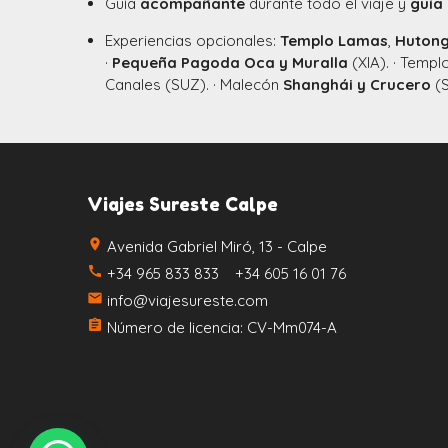
Guía
acompañante
durante todo el viaje y
guía
Experiencias opcionales:
Templo Lamas
,
Huton
·
Pequeña Pagoda Oca y Muralla
(XIA). · Temp
Canales (SUZ). · Malecón
Shanghái y Crucero
(S
Viajes Sureste Calpe
place
Avenida Gabriel Miró, 13 - Calpe
call
+34 965 833 833 +34 605 16 01 76
email
info@viajesureste.com
assignment
Número de licencia: CV-Mm074-A