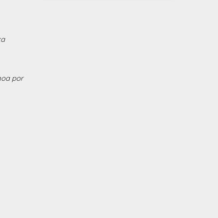
ca
noa por