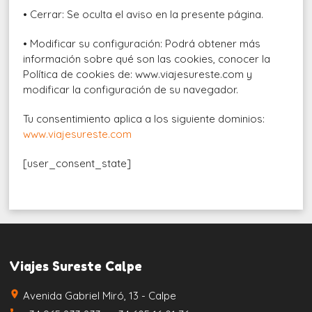
• Cerrar: Se oculta el aviso en la presente página.
• Modificar su configuración: Podrá obtener más
información sobre qué son las cookies, conocer la
Política de cookies de: www.viajesureste.com y
modificar la configuración de su navegador.
Tu consentimiento aplica a los siguiente dominios:
www.viajesureste.com
[user_consent_state]
Viajes Sureste Calpe
place
Avenida Gabriel Miró, 13 - Calpe