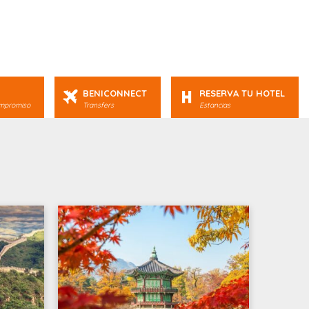
BENICONNECT
RESERVA TU HOTEL
ompromiso
Transfers
Estancias