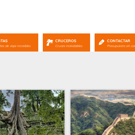
RTAS
CRUCEROS
CONTACTAR
es de viaje increíbles
Cruces inolvidables
Presupuesto sin c