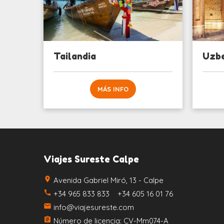
Tailandia
Uzbe
MÁS INFO
Viajes Sureste Calpe
place
Avenida Gabriel Miró, 13 - Calpe
call
+34 965 833 833 +34 605 16 01 76
email
info@viajesureste.com
assignment
Número de licencia: CV-Mm074-A