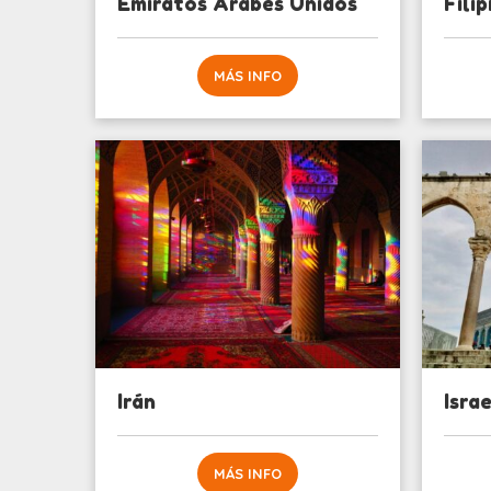
Emiratos Arabes Unidos
Filip
MÁS INFO
Irán
Israe
MÁS INFO