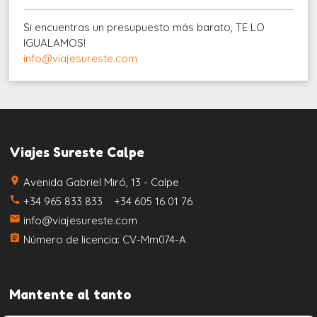
Si encuentras un presupuesto más barato, TE LO
IGUALAMOS!
info@viajesureste.com
Viajes Sureste Calpe
place
Avenida Gabriel Miró, 13 - Calpe
call
+34 965 833 833 +34 605 16 01 76
email
info@viajesureste.com
assignment
Número de licencia: CV-Mm074-A
Mantente al tanto