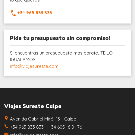
+34 965 833 833
Pide tu presupuesto sin compromiso!
Si encuentras un presupuesto más barato, TE LO
IGUALAMOS!
info@viajesureste.com
Viajes Sureste Calpe
place
Avenida Gabriel Miró, 13 - Calpe
call
+34 965 833 833 +34 605 16 01 76
email