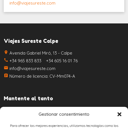
info@viajesureste.com
Viajes Sureste Calpe
place
Avenida Gabriel Miró, 13 - Calpe
call
+34 965 833 833 +34 605 16 01 76
email
info@viajesureste.com
assignment
Número de licencia: CV-Mm074-A
Mantente al tanto
Gestionar consentimiento
Para ofrecer las mejores experiencias, utilizamos tecnologías como las