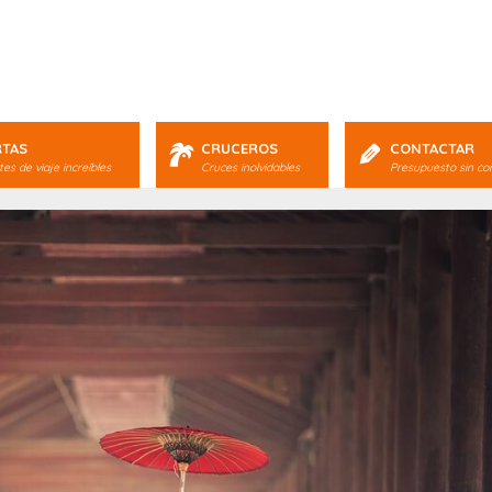
RTAS
CRUCEROS
CONTACTAR
es de viaje increíbles
Cruces inolvidables
Presupuesto sin c