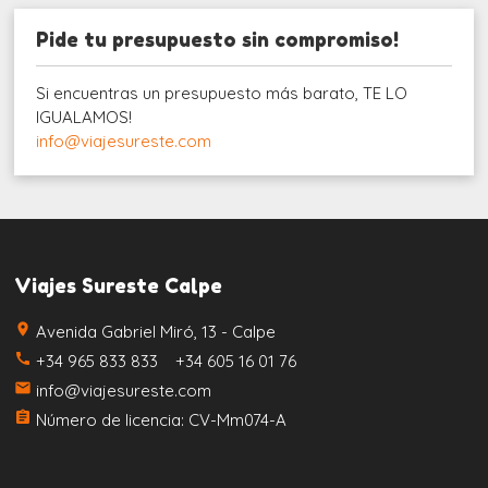
Pide tu presupuesto sin compromiso!
Si encuentras un presupuesto más barato, TE LO
IGUALAMOS!
info@viajesureste.com
Viajes Sureste Calpe
place
Avenida Gabriel Miró, 13 - Calpe
call
+34 965 833 833 +34 605 16 01 76
email
info@viajesureste.com
assignment
Número de licencia: CV-Mm074-A