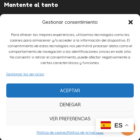
Mantente al tanto
Gestionar consentimiento
Para ofrecer las mejores experiencias, utilizamos tecnologías como las
cookies para almacenar y/o acceder a la información del dispositivo. El
consentimiento de estas tecnologías nos permitirá procesar datos como el
Aviso legal
comportamiento de navegación o las identificaciones únicas en este sitio.
No consentir o retirar el consentimiento, puede afectar negativamente a
Contactar
ciertas características y funciones.
Política de privacidad
Gestionar los servicios
Política de cookies
Declaración de accesibilidad
Noticias
ACEPTAR
DENEGAR
VER PREFERENCIAS
ES

Política de cookies
Política de privacidad
© 2018- 2020 Viajesueste.com