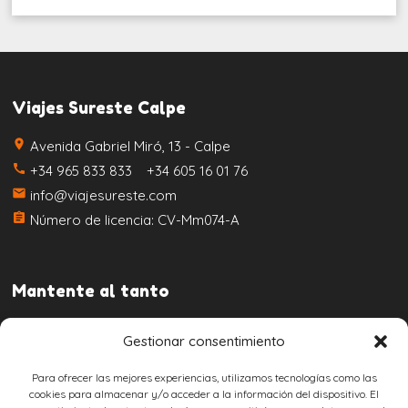
Viajes Sureste Calpe
place
Avenida Gabriel Miró, 13 - Calpe
call
+34 965 833 833 +34 605 16 01 76
email
info@viajesureste.com
assignment
Número de licencia: CV-Mm074-A
Mantente al tanto
Gestionar consentimiento
Para ofrecer las mejores experiencias, utilizamos tecnologías como las
cookies para almacenar y/o acceder a la información del dispositivo. El