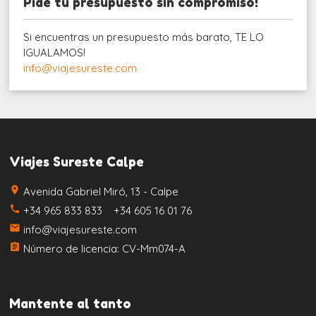
Pide tu presupuesto sin compromiso!
Si encuentras un presupuesto más barato, TE LO
IGUALAMOS!
info@viajesureste.com
Viajes Sureste Calpe
place
Avenida Gabriel Miró, 13 - Calpe
call
+34 965 833 833 +34 605 16 01 76
email
info@viajesureste.com
assignment
Número de licencia: CV-Mm074-A
Mantente al tanto