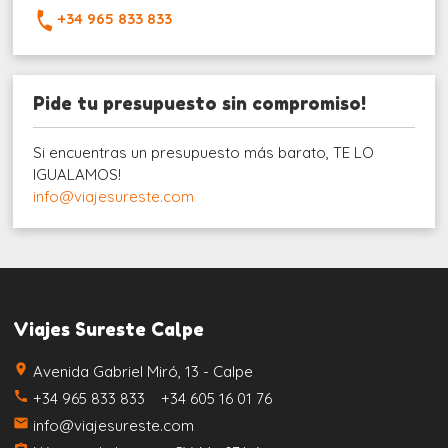
+34 965 833 833
Pide tu presupuesto sin compromiso!
Si encuentras un presupuesto más barato, TE LO
IGUALAMOS!
info@viajesureste.com
Viajes Sureste Calpe
place
Avenida Gabriel Miró, 13 - Calpe
call
+34 965 833 833 +34 605 16 01 76
email
info@viajesureste.com