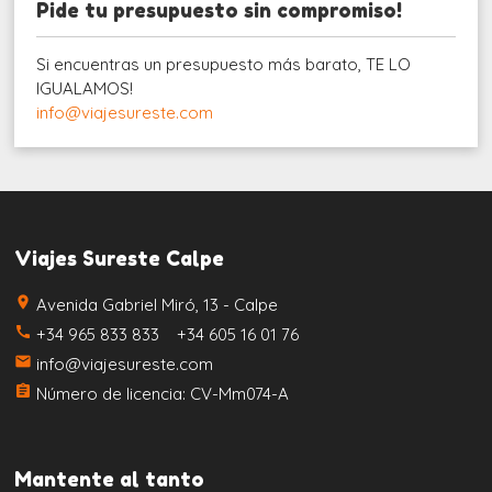
Pide tu presupuesto sin compromiso!
Si encuentras un presupuesto más barato, TE LO
IGUALAMOS!
info@viajesureste.com
Viajes Sureste Calpe
place
Avenida Gabriel Miró, 13 - Calpe
call
+34 965 833 833 +34 605 16 01 76
email
info@viajesureste.com
assignment
Número de licencia: CV-Mm074-A
Mantente al tanto