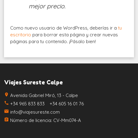
mejor precio.
Como nuevo usuario de WordPress, deberías ir a
tu
escritorio
para borrar esta página y crear nuevas
páginas para tu contenido. ¡Pásalo bien!
Viajes Sureste Calpe
place
Avenida Gabriel Miró, 13 - Calpe
call
+34 965 833 833 +34 605 16 01 76
email
info@viajesureste.com
assignment
Número de licencia: CV-Mm074-A