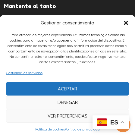
Mantente al tanto
Gestionar consentimiento
Para ofrecer las mejores experiencias, utilizamos tecnologías como las
cookies para almacenar y/o acceder a la información del dispositivo. El
consentimiento de estas tecnologías nos permitirá procesar datos como el
Aviso legal
comportamiento de navegación o las identificaciones únicas en este sitio.
No consentir o retirar el consentimiento, puede afectar negativamente a
Contactar
ciertas características y funciones.
Política de privacidad
Política de cookies
Gestionar los servicios
Declaración de accesibilidad
Noticias
ACEPTAR
DENEGAR
VER PREFERENCIAS
ES

Política de cookies
© 2018- 2020 Viajesueste.com
Política de privacidad