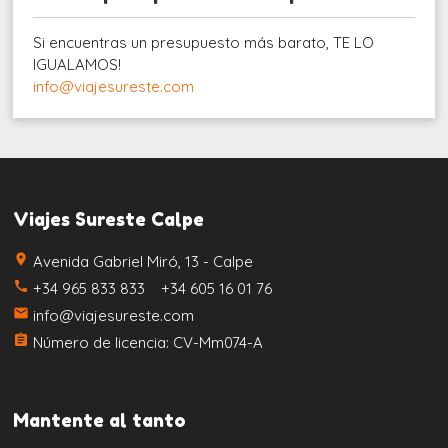
Si encuentras un presupuesto más barato, TE LO
IGUALAMOS!
info@viajesureste.com
Viajes Sureste Calpe
place
Avenida Gabriel Miró, 13 - Calpe
call
+34 965 833 833 +34 605 16 01 76
email
info@viajesureste.com
assignment
Número de licencia: CV-Mm074-A
Mantente al tanto