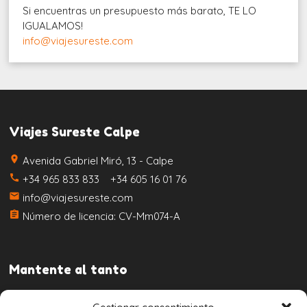
Si encuentras un presupuesto más barato, TE LO
IGUALAMOS!
info@viajesureste.com
Viajes Sureste Calpe
place
Avenida Gabriel Miró, 13 - Calpe
call
+34 965 833 833 +34 605 16 01 76
email
info@viajesureste.com
assignment
Número de licencia: CV-Mm074-A
Mantente al tanto