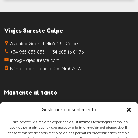
Viajes Sureste Calpe
place
Avenida Gabriel Miró, 13 - Calpe
call
+34 965 833 833 +34 605 16 01 76
email
info@viajesureste.com
assignment
Número de licencia: CV-Mm074-A
Mantente al tanto
Gestionar consentimiento
Para ofrecer las mejores experiencias, utilizamos tecnologías como las
cookies para almacenar y/o acceder a la información del dispositivo. El
consentimiento de estas tecnologías nos permitirá procesar datos como el
Aviso legal