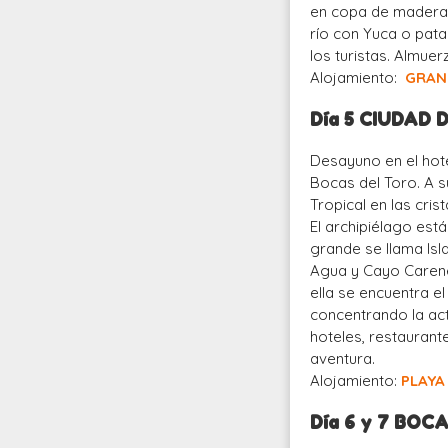
en copa de madera 
río con Yuca o pat
los turistas. Almue
Alojamiento:
GRAN 
Día 5 CIUDAD
Desayuno en el hote
Bocas del Toro. A s
Tropical en las cri
El archipiélago est
grande se llama Isla
Agua y Cayo Carener
ella se encuentra e
concentrando la acti
hoteles, restaurant
aventura.
Alojamiento:
PLAY
Día 6 y 7 BOC