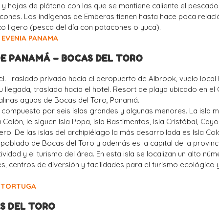
y hojas de plátano con las que se mantiene caliente el pescado
acones. Los indígenas de Emberas tienen hasta hace poca relaci
rzo ligero (pesca del día con patacones o yuca).
EVENIA PANAMA
 DE PANAMÁ – BOCAS DEL TORO
l. Traslado privado hacia el aeropuerto de Albrook, vuelo local 
u llegada, traslado hacia el hotel. Resort de playa ubicado en el
stalinas aguas de Bocas del Toro, Panamá.
á compuesto por seis islas grandes y algunas menores. La isla 
 Colón, le siguen Isla Popa, Isla Bastimentos, Isla Cristóbal, Cay
o. De las islas del archipiélago la más desarrollada es Isla Col
l poblado de Bocas del Toro y además es la capital de la provinc
vidad y el turismo del área. En esta isla se localizan un alto nú
es, centros de diversión y facilidades para el turismo ecológico 
A TORTUGA
AS DEL TORO