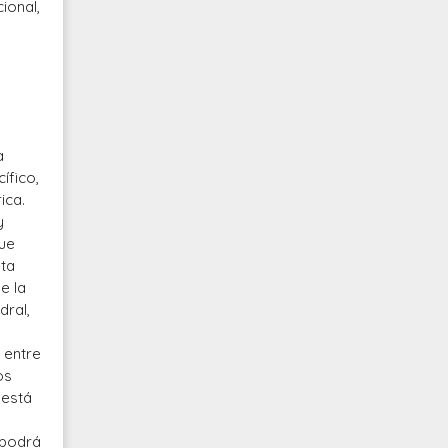
ional,
a
ífico,
ica.
y
que
sta
e la
dral,
 entre
os
 está
 podrá