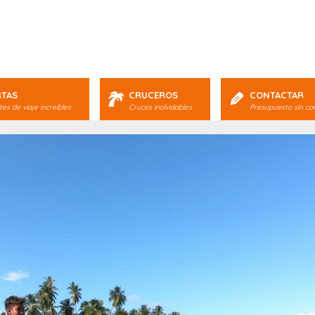
RTAS
CRUCEROS
CONTACTAR
es de viaje increíbles
Cruces inolvidables
Presupuesto sin c