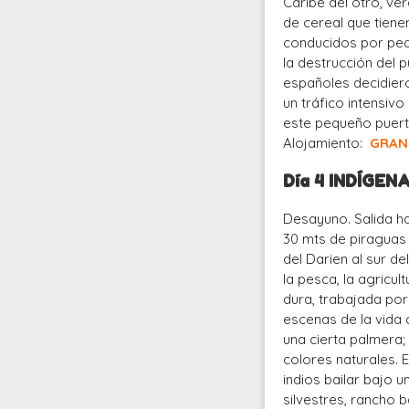
Caribe del otro, v
de cereal que tiene
conducidos por peq
la destrucción del 
españoles decidiero
un tráfico intensiv
este pequeño puerto
Alojamiento:
GRAN 
Día 4 INDÍGE
Desayuno. Salida ha
30 mts de piraguas 
del Darien al sur de
la pesca, la agricu
dura, trabajada por
escenas de la vida 
una cierta palmera; 
colores naturales. E
indios bailar bajo 
silvestres, rancho 