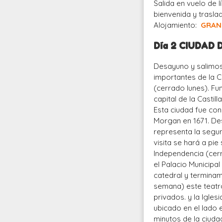
Salida en vuelo de 
bienvenida y traslad
Alojamiento:
GRAN 
Día 2 CIUDAD
Desayuno y salimos a
importantes de la 
(cerrado lunes). Fun
capital de la Casti
Esta ciudad fue cons
Morgan en 1671. De
representa la segun
visita se hará a pie
Independencia (cerr
el Palacio Municipal
catedral y terminam
semana) este teatro
privados. y la Igles
ubicado en el lado 
minutos de la ciuda