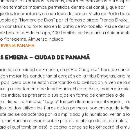
erán pasar los famosos Panamax, enormes petroleros o transpo
n los tamaños máximos permitidos dentro del canal, y que son
ueñas locomotoras a cada lado del barco. Visita de Porto belo.
pueblo de “Nombre de Dios” por el famoso pirata Francis Drake, 
n construir una fortaleza en la bahía de Portobello. Así se desar
o de barcos desde Europa, 400 familias se instalaron rápidament
 floreciente. Almuerzo incluido.
EVENIA PANAMA
NAS EMBERA – CIUDAD DE PANAMÁ
cia la comunidad de Embera, en el Río Chagres. 1 hora de carre
con motor les conducirán al corazón de la tribu Emberas, origin
l país, pero que se están acercando a la civilización. Viven de la 
ltura y recientemente de la artesanía. El coco Bolo, madera tropi
 los indios, se presenta a sus ojos en forma de animales o de
cotidiana. La famosa “Tagua” también llamada marfil vegetal, fr
los tejidos utilizan las fibras de las palmas y son enseguida teñ
ste día se caracteriza por la simplicidad y la humildad, verán a l
un gran Rancho elevado sobre pilotes, al abrigo de los animales
bajo el cual también está la cocina, donde se les ofrecerá el alm