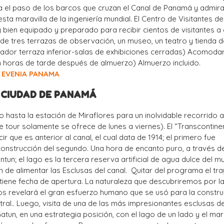
 el paso de los barcos que cruzan el Canal de Panamá y admira
ta maravilla de la ingeniería mundial. El Centro de Visitantes de
 bien equipado y preparado para recibir cientos de visitantes a d
de tres terrazas de observación, un museo, un teatro y tienda 
rador terraza inferior-salas de exhibiciones cerradas) Acomoda
n horas de tarde después de almuerzo) Almuerzo incluido.
EVENIA PANAMA
– CIUDAD DE PANAMÁ
 hasta la estación de Miraflores para un inolvidable recorrido a
e tour solamente se ofrece de lunes a viernes). El “Transcontinen
ir que es anterior al canal, el cual data de 1914; el primero fue
onstrucción del segundo. Una hora de encanto puro, a través de
ntun; el lago es la tercera reserva artificial de agua dulce del 
in de alimentar las Esclusas del canal. Quitar del programa el tr
 tiene fecha de apertura. La naturaleza que descubriremos por l
os revelará el gran esfuerzo humano que se usó para la constr
ral.. Luego, visita de una de las más impresionantes esclusas de
Gatun, en una estrategia posición, con el lago de un lado y el mar