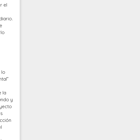
r el
iario.
de
rlo
 lo
tal”
 la
mundo y
ayecto
as
ucción
l