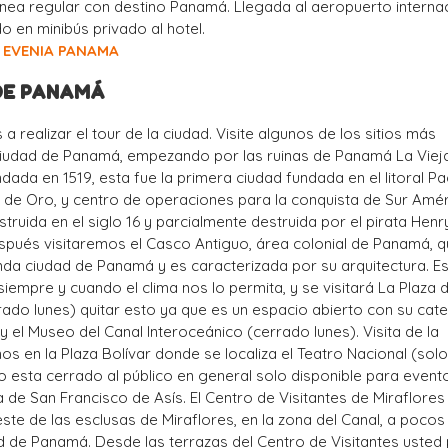
línea regular con destino Panamá. Llegada al aeropuerto internac
o en minibús privado al hotel.
EVENIA PANAMA
 DE PANAMÁ
 realizar el tour de la ciudad. Visite algunos de los sitios más
Ciudad de Panamá, empezando por las ruinas de Panamá La Viej
dada en 1519, esta fue la primera ciudad fundada en el litoral Pac
lla de Oro, y centro de operaciones para la conquista de Sur Amér
truida en el siglo 16 y parcialmente destruida por el pirata Henr
spués visitaremos el Casco Antiguo, área colonial de Panamá, 
da ciudad de Panamá y es caracterizada por su arquitectura. E
 siempre y cuando el clima nos lo permita, y se visitará La Plaza d
ado lunes) quitar esto ya que es un espacio abierto con su cate
 y el Museo del Canal Interoceánico (cerrado lunes). Visita de la
os en la Plaza Bolívar donde se localiza el Teatro Nacional (solo
 esta cerrado al público en general solo disponible para event
ia de San Francisco de Asís. El Centro de Visitantes de Miraflores
este de las esclusas de Miraflores, en la zona del Canal, a pocos
d de Panamá. Desde las terrazas del Centro de Visitantes usted