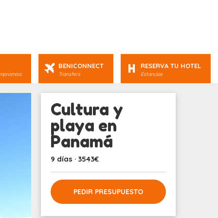
BENICONNECT
RESERVA TU HOTEL
ompromiso
Transfers
Estancias
Cultura y
playa en
Panamá
9 días · 3543€
PEDIR PRESUPUESTO