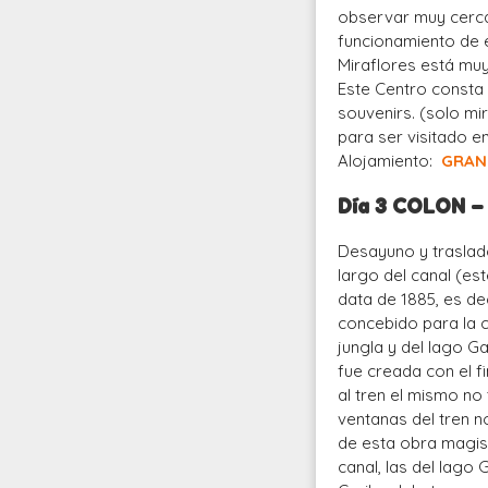
observar muy cerca
funcionamiento de es
Miraflores está muy
Este Centro consta 
souvenirs. (solo mi
para ser visitado e
Alojamiento:
GRAN 
Día 3 COLON 
Desayuno y traslado
largo del canal (est
data de 1885, es dec
concebido para la c
jungla y del lago Ga
fue creada con el f
al tren el mismo no
ventanas del tren n
de esta obra magist
canal, las del lago 