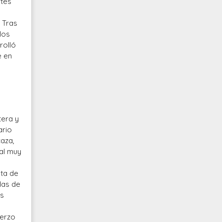
rtes
 Tras
los
rolló
e en
tera y
ario
caza,
cal muy
uta de
idas de
os
uerzo