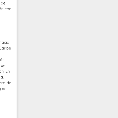
 de
ón con
hacia
 Caribe
más
o de
ón. En
ia,
mero de
y de