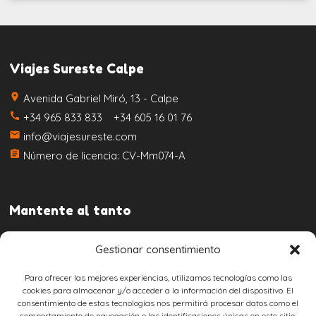
Viajes Sureste Calpe
place
Avenida Gabriel Miró, 13 - Calpe
call
+34 965 833 833 +34 605 16 01 76
email
info@viajesureste.com
assignment
Número de licencia: CV-Mm074-A
Mantente al tanto
Gestionar consentimiento
Para ofrecer las mejores experiencias, utilizamos tecnologías como las
cookies para almacenar y/o acceder a la información del dispositivo. El
consentimiento de estas tecnologías nos permitirá procesar datos como el
Aviso legal
comportamiento de navegación o las identificaciones únicas en este sitio.