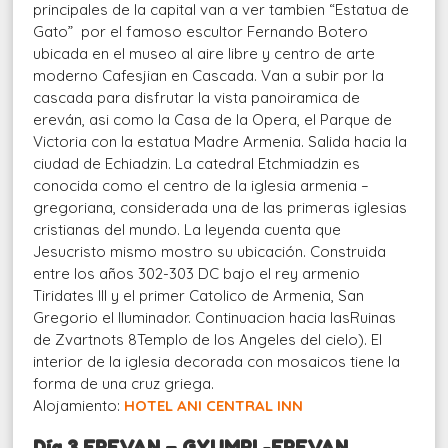
principales de la capital van a ver tambien “Estatua de
Gato” por el famoso escultor Fernando Botero
ubicada en el museo al aire libre y centro de arte
moderno Cafesjian en Cascada. Van a subir por la
cascada para disfrutar la vista panoiramica de
ereván, asi como la Casa de la Opera, el Parque de
Victoria con la estatua Madre Armenia. Salida hacia la
ciudad de Echiadzin. La catedral Etchmiadzin es
conocida como el centro de la iglesia armenia –
gregoriana, considerada una de las primeras iglesias
cristianas del mundo. La leyenda cuenta que
Jesucristo mismo mostro su ubicación. Construida
entre los años 302-303 DC bajo el rey armenio
Tiridates III y el primer Catolico de Armenia, San
Gregorio el Iluminador. Continuacion hacia lasRuinas
de Zvartnots 8Templo de los Angeles del cielo). El
interior de la iglesia decorada con mosaicos tiene la
forma de una cruz griega.
Alojamiento:
HOTEL ANI CENTRAL INN
Día 3 EREVAN – GYUMRI -EREVAN