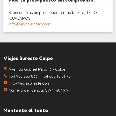
Si encuentras un presupuesto más barato, TE LO
IGUALAMOS!
info@viajesureste.com
Viajes Sureste Calpe
place
Avenida Gabriel Miró, 13 - Calpe
call
+34 965 833 833 +34 605 16 01 76
email
info@viajesureste.com
assignment
Número de licencia: CV-Mm074-A
Mantente al tanto