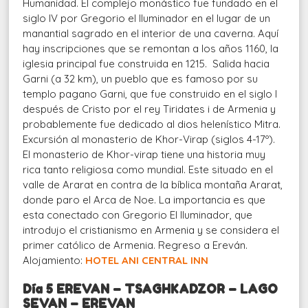
Humanidad. El complejo monástico fue fundado en el
siglo IV por Gregorio el Iluminador en el lugar de un
manantial sagrado en el interior de una caverna. Aquí
hay inscripciones que se remontan a los años 1160, la
iglesia principal fue construida en 1215. Salida hacia
Garni (a 32 km), un pueblo que es famoso por su
templo pagano Garni, que fue construido en el siglo I
después de Cristo por el rey Tiridates i de Armenia y
probablemente fue dedicado al dios helenístico Mitra.
Excursión al monasterio de Khor-Virap (siglos 4-17º).
El monasterio de Khor-virap tiene una historia muy
rica tanto religiosa como mundial. Este situado en el
valle de Ararat en contra de la bíblica montaña Ararat,
donde paro el Arca de Noe. La importancia es que
esta conectado con Gregorio El Iluminador, que
introdujo el cristianismo en Armenia y se considera el
primer católico de Armenia. Regreso a Ereván.
Alojamiento:
HOTEL ANI CENTRAL INN
Día 5 EREVAN – TSAGHKADZOR – LAGO
SEVAN – EREVAN