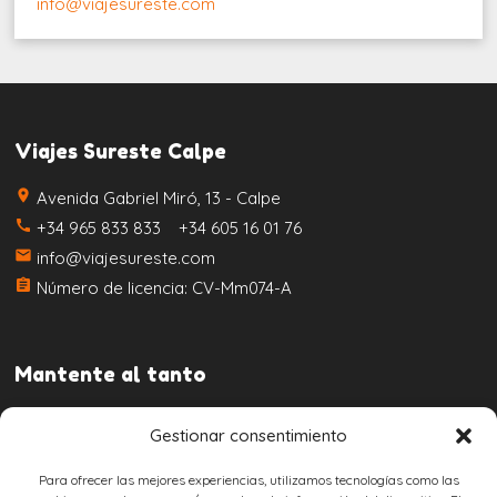
info@viajesureste.com
Viajes Sureste Calpe
place
Avenida Gabriel Miró, 13 - Calpe
call
+34 965 833 833 +34 605 16 01 76
email
info@viajesureste.com
assignment
Número de licencia: CV-Mm074-A
Mantente al tanto
Gestionar consentimiento
Para ofrecer las mejores experiencias, utilizamos tecnologías como las