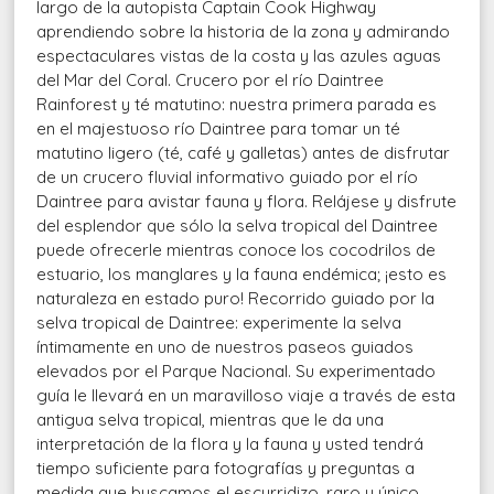
largo de la autopista Captain Cook Highway
aprendiendo sobre la historia de la zona y admirando
espectaculares vistas de la costa y las azules aguas
del Mar del Coral. Crucero por el río Daintree
Rainforest y té matutino: nuestra primera parada es
en el majestuoso río Daintree para tomar un té
matutino ligero (té, café y galletas) antes de disfrutar
de un crucero fluvial informativo guiado por el río
Daintree para avistar fauna y flora. Relájese y disfrute
del esplendor que sólo la selva tropical del Daintree
puede ofrecerle mientras conoce los cocodrilos de
estuario, los manglares y la fauna endémica; ¡esto es
naturaleza en estado puro! Recorrido guiado por la
selva tropical de Daintree: experimente la selva
íntimamente en uno de nuestros paseos guiados
elevados por el Parque Nacional. Su experimentado
guía le llevará en un maravilloso viaje a través de esta
antigua selva tropical, mientras que le da una
interpretación de la flora y la fauna y usted tendrá
tiempo suficiente para fotografías y preguntas a
medida que buscamos el escurridizo, raro y único