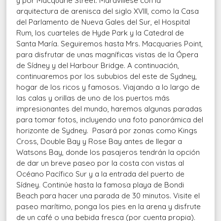
y por Macquarie Street. Maravíllese con la
arquitectura de arenisca del siglo XVIII, como la Casa
del Parlamento de Nueva Gales del Sur, el Hospital
Rum, los cuarteles de Hyde Park y la Catedral de
Santa María. Seguiremos hasta Mrs. Macquaries Point,
para disfrutar de unas magníficas vistas de la Ópera
de Sídney y del Harbour Bridge. A continuación,
continuaremos por los sububios del este de Sydney,
hogar de los ricos y famosos. Viajando a lo largo de
las calas y orillas de uno de los puertos más
impresionantes del mundo, haremos algunas paradas
para tomar fotos, incluyendo una foto panorámica del
horizonte de Sydney. Pasará por zonas como Kings
Cross, Double Bay y Rose Bay antes de llegar a
Watsons Bay, donde los pasajeros tendrán la opción
de dar un breve paseo por la costa con vistas al
Océano Pacífico Sur y a la entrada del puerto de
Sídney. Continúe hasta la famosa playa de Bondi
Beach para hacer una parada de 30 minutos. Visite el
paseo marítimo, ponga los pies en la arena y disfrute
de un café o una bebida fresca (por cuenta propia).