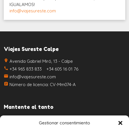
IGUALAMOS!
info@viajesureste.com
Viajes Sureste Calpe
place
Avenida Gabriel Miró, 13 - Calpe
call
+34 965 833 833 +34 605 16 01 76
email
info@viajesureste.com
assignment
Número de licencia: CV-Mm074-A
Mantente al tanto
Gestionar consentimiento