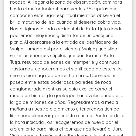
rocosa. Al llegar a la zona de observación, caminará
hasta el mejor lookout para ver las 36 cúpulas que
componen este lugar espiritual mientras observa el
brillo matutino del sol cuando el desierto cobra vida.
Nos dirigimos al lado occidental de Kata Tjuta donde
podremos relajarnos y disfrutar de un desayuno
picnic. Al acercarse a la entrada del desfiladero de
Walpa, llamado así por el viento ( Walpa) que silba
entre las enormes cúpulas que dan forma a Kata
Tutja, resultado de eones de intemperie y continuos
trastornos, conoceremos el significado de este sitio
ceremonial sagrado de los hombres. Daremos un
paseo entre estas poderosas paredes de roca
conglomerada mientras su guía explica cómo el
medio ambiente y la geologóa han evolucionado a lo
largo de millones de años. Regresaremos a media
mañana a nuestro alojamiento y tendremos tiempo
libre para almorzar por nuestra cuenta. Por la tarde, a
la hora indicada , os recogeremos de nuevo por el
alojamiento para inicia el tour que nos llevará a Uluru.
Viajaremos a través del outback hasta la entrada del