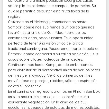
conocerá a la amable población local y sus casas
sobre pilotes rodeadas de campos de pomelos. Su
guía le permitirá degustar esta fruta típica de la
región.
Cruzaremos el Mekong y conduciremos hasta
Sambor, donde nos subiremos a un barco que nos
llevará hasta la isla de Koh Pdao, fuera de los
caminos trillados, poco turística. Es la oportunidad
perfecta de tener una visión única de la vida
tradicional camboyana. Pasearemos por el pueblo de
Remork, donde conocerá a su cálida población y sus
casas sobre pilotes rodeadas de arrozales.
Continuaremos hasta Kampi, donde embarcamos
para disfrutar de la perspectiva única de ver los raros
delfines del Irrawaddy. Verá los primeros delfines
moviéndose en parejas, rápidos, sólo su respiración
delata su presencia.
En el camino de regreso, paramos en Phnom Sambok,
un sitio natural e histórico, en el corazón de una
exuberante vegeteación. En la cima de los 350
escalones rodeados de estatuas de monjes budistas,