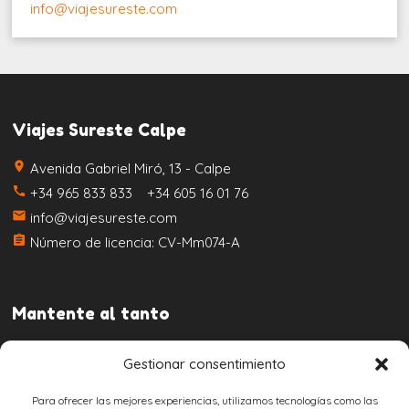
info@viajesureste.com
Viajes Sureste Calpe
place
Avenida Gabriel Miró, 13 - Calpe
call
+34 965 833 833 +34 605 16 01 76
email
info@viajesureste.com
assignment
Número de licencia: CV-Mm074-A
Mantente al tanto
Gestionar consentimiento
Para ofrecer las mejores experiencias, utilizamos tecnologías como las