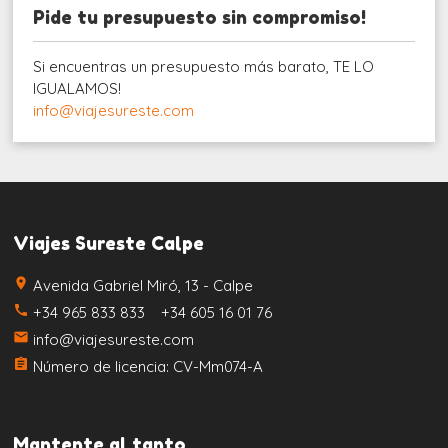
Pide tu presupuesto sin compromiso!
Si encuentras un presupuesto más barato, TE LO
IGUALAMOS!
info@viajesureste.com
Viajes Sureste Calpe
place
Avenida Gabriel Miró, 13 - Calpe
call
+34 965 833 833 +34 605 16 01 76
email
info@viajesureste.com
assignment
Número de licencia: CV-Mm074-A
Mantente al tanto