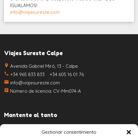
IGUALAMOS!
info@viajesureste.com
Viajes Sureste Calpe
place
Avenida Gabriel Miró, 13 - Calpe
call
+34 965 833 833 +34 605 16 01 76
email
info@viajesureste.com
assignment
Número de licencia: CV-Mm074-A
Mantente al tanto
Gestionar consentimiento