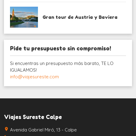
Gran tour de Austria y Baviera
Pide tu presupuesto sin compromiso!
Si encuentras un presupuesto más barato, TE LO
IGUALAMOS!
info@viajesureste.com
Viajes Sureste Calpe
place
Avenida Gabriel Miró, 13 - Calpe