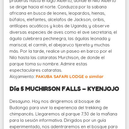
praderas hasta el lago Alberto, donde el Nilo Alberto
se dirige hacia el norte. Conduzca por la sabana
africana en busca de leones, leopardos, hienas,
búfalos, elefantes, alcelafos de Jackson, oribis,
antílopes acuáticos y kobs de Uganda, y observe
diversas especies de aves como el ave secretaria, el
águila culebrera pechinegra, las águilas leonada y
mariscal, el carmín, el abejaruco tijereta y muchas
más. Por la tarde, realice un paseo en barco por el
Nilo hasta las cataratas Murchison, de donde el
parque toma su nombre. Admire estas
espectaculares cataratas.
Alojamiento:
PAKUBA SAFARI LODGE o similar
Día 5 MUCHIRSON FALLS – KYENJOJO
Desayuno. Hoy nos dirigiremos al bosque de
Budongo para vivir la experiencia del trekking de
chimpancés. Llegaremos al parque 7.30 de la mañana
para la sesión informativa. Dirigidos por un guía
experimentado, nos adentraremos en el bosque para