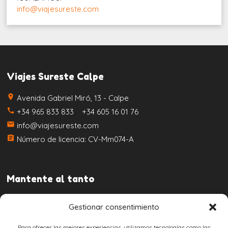
info@viajesureste.com
Viajes Sureste Calpe
place
Avenida Gabriel Miró, 13 - Calpe
call
+34 965 833 833 +34 605 16 01 76
email
info@viajesureste.com
assignment
Número de licencia: CV-Mm074-A
Mantente al tanto
Gestionar consentimiento
Para ofrecer las mejores experiencias, utilizamos tecnologías como las