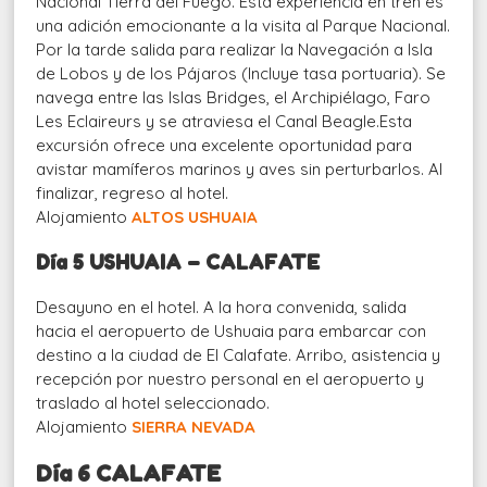
Nacional Tierra del Fuego. Esta experiencia en tren es
una adición emocionante a la visita al Parque Nacional.
Por la tarde salida para realizar la Navegación a Isla
de Lobos y de los Pájaros (Incluye tasa portuaria). Se
navega entre las Islas Bridges, el Archipiélago, Faro
Les Eclaireurs y se atraviesa el Canal Beagle.
Esta
excursión ofrece una excelente oportunidad para
avistar mamíferos marinos y aves sin
perturbarlos. Al
finalizar, regreso al hotel.
Alojamiento
ALTOS USHUAIA
Día 5 USHUAIA – CALAFATE
Desayuno en el hotel.
A la hora convenida, salida
hacia el aeropuerto de Ushuaia para embarcar con
destino a la ciudad de El Calafate. Arribo, asistencia y
recepción por nuestro personal en el aeropuerto y
traslado al hotel seleccionado.
Alojamiento
SIERRA NEVADA
Día 6
CALAFATE