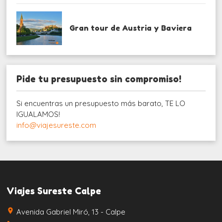
Gran tour de Austria y Baviera
Pide tu presupuesto sin compromiso!
Si encuentras un presupuesto más barato, TE LO
IGUALAMOS!
info@viajesureste.com
Viajes Sureste Calpe
place
Avenida Gabriel Miró, 13 - Calpe