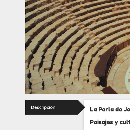
Descripción
La Perla de J
Paisajes y cul