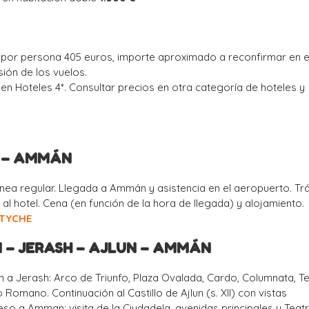
 por persona 405 euros, importe aproximado a reconfirmar en e
ión de los vuelos.
 en Hoteles 4*. Consultar precios en otra categoría de hoteles y
D – AMMÁN
línea regular. Llegada a Ammán y asistencia en el aeropuerto. Tr
 al hotel. Cena (en función de la hora de llegada) y alojamiento.
TYCHE
 – JERASH – AJLUN – AMMÁN
 a Jerash: Arco de Triunfo, Plaza Ovalada, Cardo, Columnata, 
 Romano. Continuación al Castillo de Ajlun (s. XII) con vistas
o a Amman: visita de la Ciudadela, avenidas principales y Teat