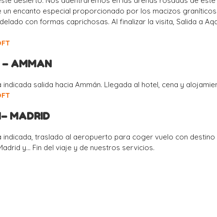
 este desierto. Nos adentraremos en las arenas rosadas de este
e un encanto especial proporcionado por los macizos graníticos
elado con formas caprichosas. Al finalizar la visita, Salida a Aq
.
OFT
A – AMMAN
 indicada salida hacia Ammán. Llegada al hotel, cena y alojamie
OFT
N– MADRID
 indicada, traslado al aeropuerto para coger vuelo con destino
adrid y… Fin del viaje y de nuestros servicios.