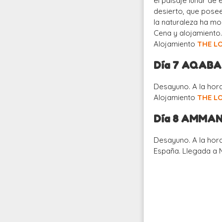
el paisaje lunar de
desierto, que pose
la naturaleza ha mod
Cena y alojamiento
Alojamiento
THE L
Día 7 AQAB
Desayuno. A la hora
Alojamiento
THE L
Día 8 AMMA
Desayuno. A la hora
España. Llegada a M