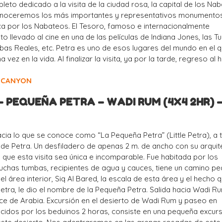
eto dedicado a la visita de la ciudad rosa, la capital de los Na
 conoceremos los más importantes y representativos monumento
ca por los Nabateos. El Tesoro, famoso e internacionalmente
llevado al cine en una de las películas de Indiana Jones, las 
bas Reales, etc. Petra es uno de esos lugares del mundo en el q
vez en la vida. Al finalizar la visita, ya por la tarde, regreso al h
.
 CANYON
 – PEQUEÑA PETRA – WADI RUM (4X4 2HR) 
cia lo que se conoce como “La Pequeña Petra” (Little Petra), a 
e de Petra. Un desfiladero de apenas 2 m. de ancho con su arquit
 que esta visita sea única e incomparable. Fue habitada por los
uchas tumbas, recipientes de agua y cauces, tiene un camino p
el área interior, Siq Al Bared, la escala de esta área y el hecho 
Petra, le dio el nombre de la Pequeña Petra. Salida hacia Wadi Ru
ce de Arabia. Excursión en el desierto de Wadi Rum y paseo en
cidos por los beduinos 2 horas, consiste en una pequeña excurs