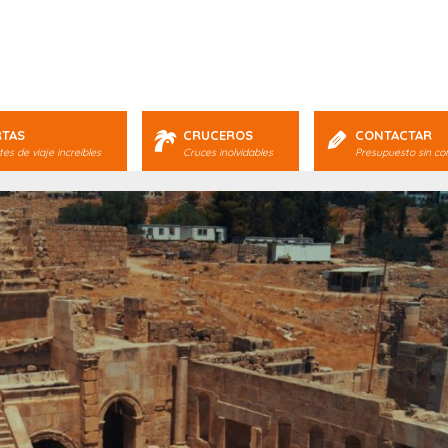
RTAS
CRUCEROS
CONTACTAR
es de viaje increíbles
Cruces inolvidables
Presupuesto sin c