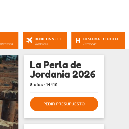
BENICONNECT
RESERVA TU HOTEL
ompromiso
Transfers
Estancias
La Perla de
Jordania 2026
8 días · 1441€
PEDIR PRESUPUESTO