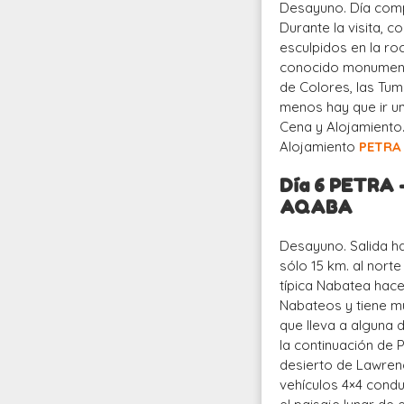
Desayuno. Día compl
Durante la visita,
esculpidos en la ro
conocido monumento 
de Colores, las Tum
menos hay que ir una 
Cena y Alojamiento
Alojamiento
PETRA
Día 6 PETRA
AQABA
Desayuno. Salida ha
sólo 15 km. al nort
típica Nabatea hace
Nabateos y tiene m
que lleva a alguna d
la continuación de 
desierto de Lawren
vehículos 4×4 condu