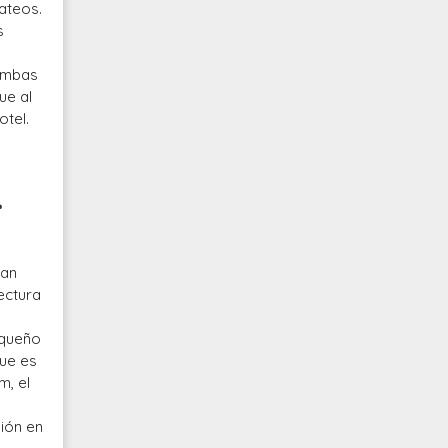
bateos.
s
Tumbas
ue al
otel.
–
tan
ectura
equeño
que es
m, el
ión en