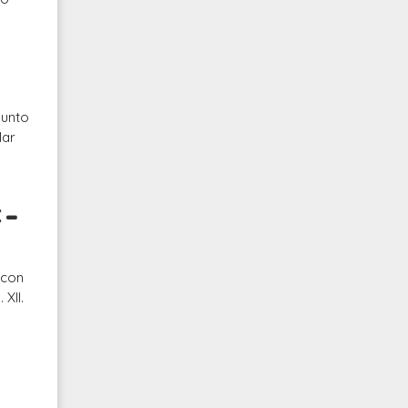
punto
Mar
 –
 con
XII.