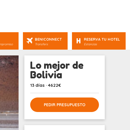
BENICONNECT
RESERVA TU HOTEL
ompromiso
Transfers
Estancias
Lo mejor de
Bolivia
13 días · 4622€
PEDIR PRESUPUESTO