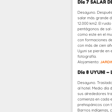
Día 7 SALAR D
Desayuno. Después, 
salar más grande de 
12.000 km
2
. El ruid
pentágonos de sal cr
como este en el mun
con formaciones de 
con más de cien año
Uyuni se pierde en 
fotografía.
Alojamiento:
JARDI
Día 8 UYUNI –
Desayuno. Traslado 
al hotel. Medio día 
sus alrededores tra
comienza en cada es
prehispánicos con t
Barrios indígenas,