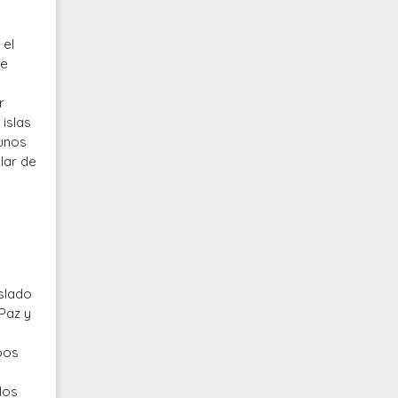
 el
de
r
islas
gunos
lar de
aslado
 Paz y
mpos
.
los