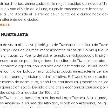
xtraordinarios, enmarcados en la majestuosidad del nevado “Illim
a la visita al Valle de la Luna, cuyas formaciones arcillosas se
 la luna. Aborde el Teleférico de un punto de la ciudad hacia otr
a diferente de la ciudad.
DENTE
 – HUATAJATA
 de visita al sitio Arqueológico de Tiwanaku. La cultura de Tiwa
C) dejó unas de las más impresionantes ruinas de Bolivia y fue u
ás antiguas. La Puerta del Sol, el templo de Kalasasaya y la pirá
muestra de un pasado glorioso. La cultura de Tiwanaku estaba
 economía agraria, con una población estimada de 115.000 habit
o el control del Estado Tiwanacota, producía un excedente de riq
entro urbano y el sistema administrativo. El Tiwanaku se caracter
imiento de agricultura, hidráulica, arquitectura y medicina, así 
rganización social. Debido a una crisis económica causada por
aku colapsó alrededor del 1000 d.C.
e Tiwanaku a Huatajata, a orillas del Lago Titicaca. A la llegada, 
es Andinas», el Museo del Altiplano, el poblado Artesanal, los igl