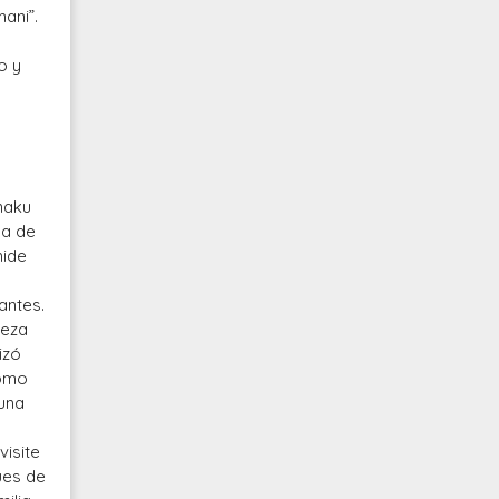
ani”.
o y
naku
na de
mide
antes.
ueza
izó
como
 una
visite
úes de