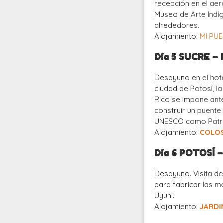
recepción en el aero
Museo de Arte Indíg
alrededores.
Alojamiento:
MI PU
Día 5 SUCRE –
Desayuno en el hotel
ciudad de Potosí, l
Rico se impone ante
construir un puente
UNESCO como Patrim
Alojamiento:
COLO
Día 6 POTOSÍ 
Desayuno. Visita d
para fabricar las m
Uyuni.
Alojamiento:
JARDI