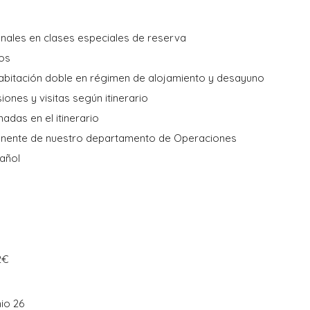
onales en clases especiales de reserva
cos
abitación doble en régimen de alojamiento y desayuno
iones y visitas según itinerario
das en el itinerario
anente de nuestro departamento de Operaciones
pañol
S
2€
nio 26