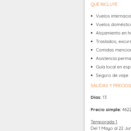
QUÉ INCLUYE
Vuelos internaci
Vuelos domésti
Alojamiento en h
Traslados, excurs
Comidas menciona
Asistencia perm
Guía local en es
Seguro de viaje
SALIDAS Y PRECIO
Días:
13
Precio simple:
462
Temporada 1
Del 1 Mayo al 22 Ju