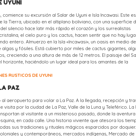
E UYUNI
comience su excursión al Salar de Uyuni e Isla Incawasi. Este es
la Tierra, ubicado en el altiplano boliviano, con una superficie 
o del silencio hace latir más rápido el corazón y los surrealistas
istalina, el cielo puro y los cactus, hacen sentir que no hay luga
do entero. Almuerzo en la Isla «Incawasi», un oasis en medio de 
algas y fósiles. Está cubierto por miles de cactus gigantes, al
s, creciendo a una altura de más de 12 metros. El paisaje del Sa
el horizonte, haciéndolo un lugar ideal para los amantes de la
NES RUSTICOS DE UYUNI
 LA PAZ
al aeropuerto para volar a La Paz. A la llegada, recepción y tr
de visita por la ciudad de La Paz, Valle de la Luna y Teleférico. La
nsportan al visitante a un misterioso pasado, donde la aventura
quina, en cada calle. Una historia viviente que atesora los tie
odas sus tradiciones y rituales mágicos esparcidos por doquier
 coloniales y contemporáneos, mercados indígenas, Mercado de 