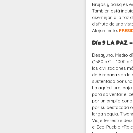
Brujos y paisajes e
También está incluid
asemejan a la faz de
disfrute de una vist
Alojamiento:
PRESI
Día 9 LA PAZ
Desayuno. Medio día
(1580 a.C – 1000 d.
las civilizaciones m
de Akapana son la 
sustentada por una
La agricultura, baj
para solventar el c
por un amplio conoc
por su destacada o
larga sequía, Tiwan
Viaje terrestre desd
el Eco-Pueblo «Raíc