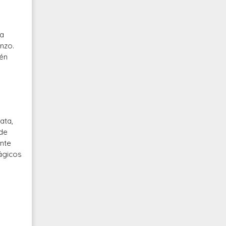
ta
enzo.
ién
ata,
 de
ante
mágicos