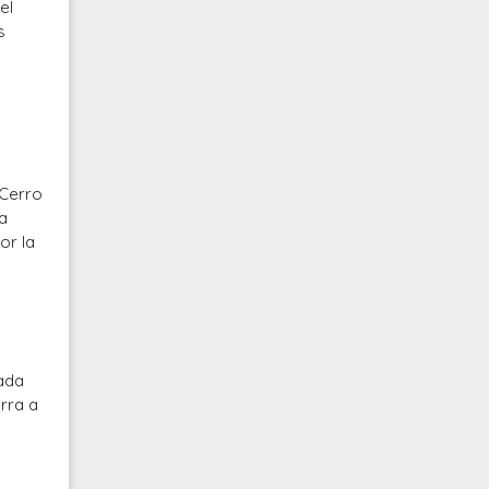
el
s
 Cerro
ra
or la
sada
rra a