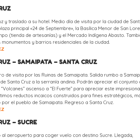
CRUZ
z y traslado a su hotel. Medio día de visita por la ciudad de San
 plaza principal «24 de Septiembre», la Basílica Menor de San Lor
mpo (tienda de artesanías) y el Mercado Indígena Abasto. Tamb
les monumentos y barrios residenciales de la ciudad.
EZ
CRUZ – SAMAIPATA – SANTA CRUZ
o de visita por las Ruinas de Samaipata. Salida rumbo a Samaip
 de Santa Cruz a la serranía andina. Podrán apreciar el conjunto
“Volcanes” ascenso a “El Fuerte” para apreciar este impresion
últimos reductos incaicos construidos para fines estratégicos, 
o por el pueblo de Samaipata. Regreso a Santa Cruz.
EZ
CRUZ – SUCRE
 al aeropuerto para coger vuelo con destino Sucre. Llegada,