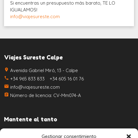
Si encuentras un presupuesto más barato, TE LO
IGUALAMOS!
info@viajesureste.com
Viajes Sureste Calpe
place
Avenida Gabriel Miró, 13 - Calpe
call
+34 965 833 833 +34 605 16 01 76
email
info@viajesureste.com
assignment
Número de licencia: CV-Mm074-A
Mantente al tanto
Gestionar consentimiento