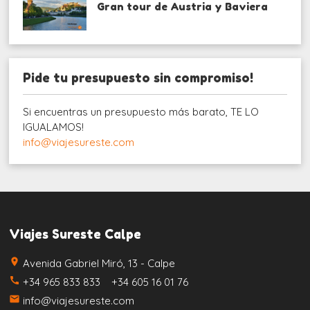
Gran tour de Austria y Baviera
Pide tu presupuesto sin compromiso!
Si encuentras un presupuesto más barato, TE LO
IGUALAMOS!
info@viajesureste.com
Viajes Sureste Calpe
place
Avenida Gabriel Miró, 13 - Calpe
call
+34 965 833 833 +34 605 16 01 76
email
info@viajesureste.com