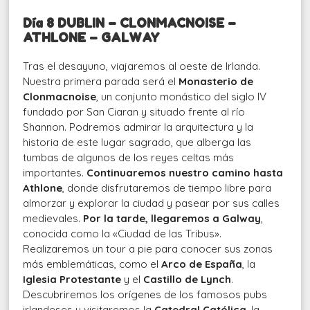
Día 8 DUBLIN – CLONMACNOISE –
ATHLONE – GALWAY
Tras el desayuno, viajaremos al oeste de Irlanda.
Nuestra primera parada será el
Monasterio de
Clonmacnoise
, un conjunto monástico del siglo IV
fundado por San Ciaran y situado frente al río
Shannon. Podremos admirar la arquitectura y la
historia de este lugar sagrado, que alberga las
tumbas de algunos de los reyes celtas más
importantes.
Continuaremos nuestro camino hasta
Athlone
, donde disfrutaremos de tiempo libre para
almorzar y explorar la ciudad y pasear por sus calles
medievales.
Por la tarde
,
llegaremos a Galway
,
conocida como la «Ciudad de las Tribus».
Realizaremos un tour a pie para conocer sus zonas
más emblemáticas, como el
Arco de España
, la
Iglesia Protestante
y el
Castillo de Lynch
.
Descubriremos los orígenes de los famosos pubs
irlandeses y visitaremos la
Catedral Católica
, la