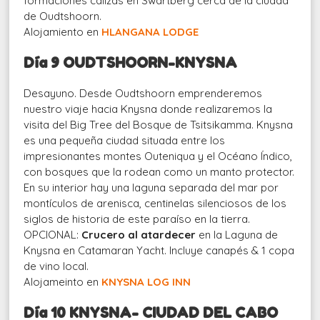
formaciones calizas en Swartberg cerca de la ciudad
de Oudtshoorn.
Alojamiento en
HLANGANA LODGE
Día 9 OUDTSHOORN-KNYSNA
Desayuno. Desde Oudtshoorn emprenderemos
nuestro viaje hacia Knysna donde realizaremos la
visita del Big Tree del Bosque de Tsitsikamma. Knysna
es una pequeña ciudad situada entre los
impresionantes montes Outeniqua y el Océano Índico,
con bosques que la rodean como un manto protector.
En su interior hay una laguna separada del mar por
montículos de arenisca, centinelas silenciosos de los
siglos de historia de este paraíso en la tierra.
OPCIONAL:
Crucero al atardecer
en la Laguna de
Knysna en Catamaran Yacht. Incluye canapés & 1 copa
de vino local.
Alojameinto en
KNYSNA LOG INN
Día 10 KNYSNA- CIUDAD DEL CABO