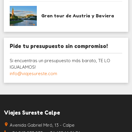
Gran tour de Austria y Baviera
Pide tu presupuesto sin compromiso!
Si encuentras un presupuesto más barato, TE LO
IGUALAMOS!
info@viajesureste.com
Viajes Sureste Calpe
place
Avenida Gabriel Miró, 13 - Calpe