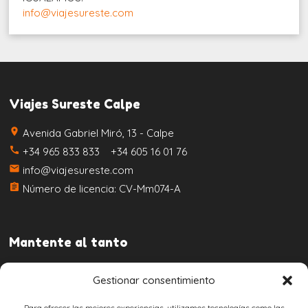
info@viajesureste.com
Viajes Sureste Calpe
place
Avenida Gabriel Miró, 13 - Calpe
call
+34 965 833 833 +34 605 16 01 76
email
info@viajesureste.com
assignment
Número de licencia: CV-Mm074-A
Mantente al tanto
Gestionar consentimiento
Para ofrecer las mejores experiencias, utilizamos tecnologías como las