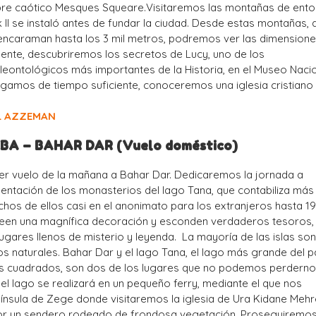
mpre caótico Mesques Squeare.Visitaremos las montañas de ento
 II se instaló antes de fundar la ciudad. Desde estas montañas, 
encaraman hasta los 3 mil metros, podremos ver las dimension
mente, descubriremos los secretos de Lucy, uno de los
eontológicos más importantes de la Historia, en el Museo Nacio
gamos de tiempo suficiente, conoceremos una iglesia cristiano
L AZZEMAN
EBA – BAHAR DAR (Vuelo doméstico)
r vuelo de la mañana a Bahar Dar. Dedicaremos la jornada a
ntación de los monasterios del lago Tana, que contabiliza más 
os de ellos casi en el anonimato para los extranjeros hasta 19
seen una magnífica decoración y esconden verdaderos tesoros,
lugares llenos de misterio y leyenda. La mayoría de las islas so
os naturales. Bahar Dar y el lago Tana, el lago más grande del p
os cuadrados, son dos de los lugares que no podemos perderno
r el lago se realizará en un pequeño ferry, mediante el que nos
nínsula de Zege donde visitaremos la iglesia de Ura Kidane Mehre
or un sendero rodeado de frondosa vegetación. Proseguiremo