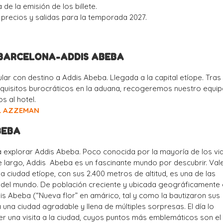
 de la emisión de los billete.
, precios y salidas para la temporada 2027.
/BARCELONA-ADDIS ABEBA
ular con destino a Addis Abeba. Llegada a la capital etíope. Tras
equisitos burocráticos en la aduana, recogeremos nuestro equip
 al hotel.
L AZZEMAN
BEBA
 explorar Addis Abeba. Poco conocida por la mayoría de los via
 largo, Addis Abeba es un fascinante mundo por descubrir. Vale
a ciudad etíope, con sus 2.400 metros de altitud, es una de las
s del mundo. De población creciente y ubicada geográficamente 
dis Abeba (“Nueva flor” en amárico, tal y como la bautizaron sus
 una ciudad agradable y llena de múltiples sorpresas. El día lo
 una visita a la ciudad, cuyos puntos más emblemáticos son el 