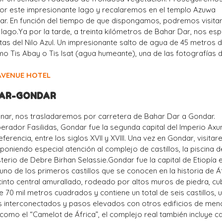
por este impresionante lago y recalaremos en el templo Azuwa
lar. En función del tiempo de que dispongamos, podremos visita
l lago.Ya por la tarde, a treinta kilómetros de Bahar Dar, nos es
as del Nilo Azul. Un impresionante salto de agua de 45 metros 
o Tis Abay o Tis Isat (agua humeante), una de las fotografías d
AVENUE HOTEL
DAR-GONDAR
ar, nos trasladaremos por carretera de Bahar Dar a Gondar.
rador Fasilidas, Gondar fue la segunda capital del Imperio Axu
ferencia, entre los siglos XVII y XVIII. Una vez en Gondar, visita
 poniendo especial atención al complejo de castillos, la piscina d
terio de Debre Birhan Selassie.Gondar fue la capital de Etiopía e
no de los primeros castillos que se conocen en la historia de Á
recinto central amurallado, rodeado por altos muros de piedra, cu
e 70 mil metros cuadrados y contiene un total de seis castillos, 
s interconectados y pasos elevados con otros edificios de men
mo el “Camelot de África”, el complejo real también incluye cap