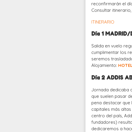
reconfirmarán el día
Consultar itinerario
ITINERARIO
Día 1 MADRID
Salida en vuelo reg
cumplimentar los r
seremos trasladados
Alojamiento:
HOTE
Día 2 ADDIS A
Jornada dedicaba a
que suelen pasar de
pena destacar que l
capitales más alta
centro del país, Ad
fundadores) resulta
dedicaremos a hacer