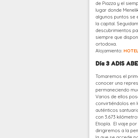
de Piazza y el sie
lugar donde Menelik
algunos puntos se 
la capital. Seguida
descubrimientos pal
siempre que dispon
ortodoxa.
Alojamiento:
HOTE
Día 3 ADIS AB
Tomaremos el prime
conocer una represe
permaneciendo much
Varios de ellos po
convirtiéndolos en 
auténticos santuari
con 3.673 kilómetr
Etiopía. El viaje po
dirigiremos a la pe
la que se accede p