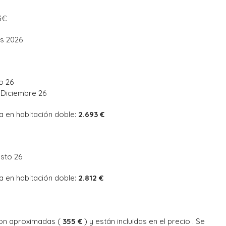
3€
as 2026
io 26
 Diciembre 26
a en habitación doble:
2.693 €
osto 26
a en habitación doble:
2.812 €
son aproximadas (
355 €
) y están incluidas en el precio . Se