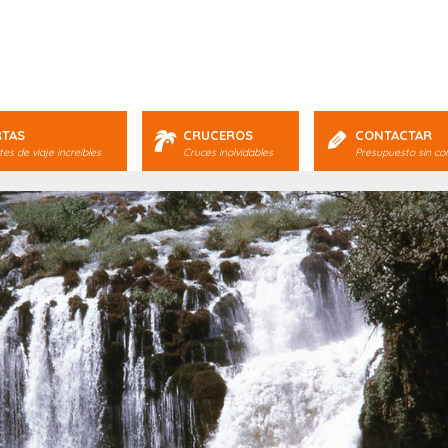
RTAS
CRUCEROS
CONTACTAR
es de viaje increíbles
Cruces inolvidables
Presupuesto sin c