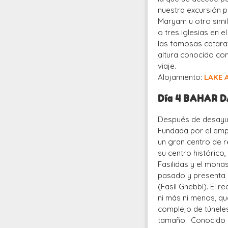
nuestra excursión 
Maryam u otro simi
o tres iglesias en e
las famosas catarat
altura conocido com
viaje.
Alojamiento:
LAKE 
Día 4 BAHAR 
Después de desayun
Fundada por el empe
un gran centro de re
su centro histórico,
Fasilidas y el monas
pasado y presenta u
(Fasil Ghebbi). El 
ni más ni menos, qu
complejo de túnele
tamaño. Conocido co