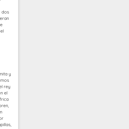
r dos
peran
de
el
mita y
remos
el rey
n el
frica
bren,
un
or
illas,