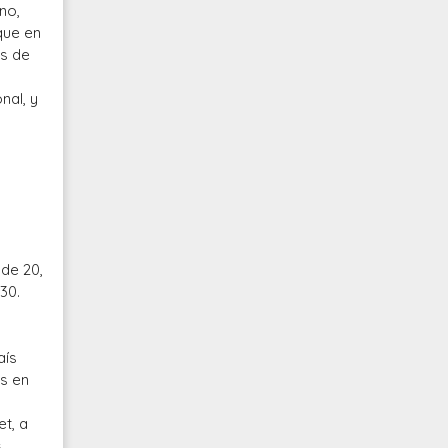
no,
que en
es de
nal, y
de 20,
30.
n
aís
s en
t, a
s