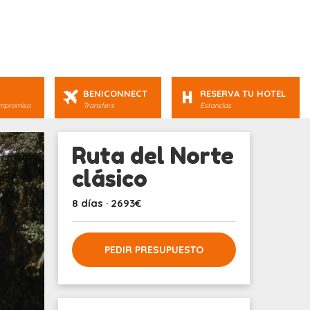
BENICONNECT
RESERVA TU HOTEL
ompromiso
Transfers
Estancias
Ruta del Norte
clásico
8 días · 2693€
PEDIR PRESUPUESTO