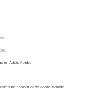
os.
cas.
as en Addis Abeba.
ervicio no especificado como incluido.
S