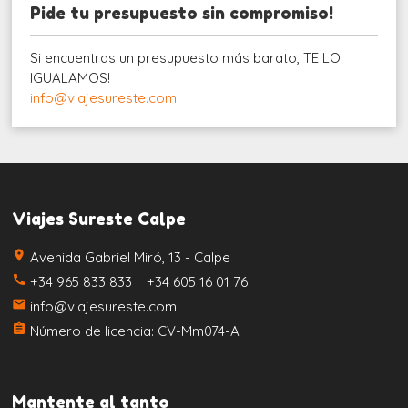
Pide tu presupuesto sin compromiso!
Si encuentras un presupuesto más barato, TE LO
IGUALAMOS!
info@viajesureste.com
Viajes Sureste Calpe
place
Avenida Gabriel Miró, 13 - Calpe
call
+34 965 833 833 +34 605 16 01 76
email
info@viajesureste.com
assignment
Número de licencia: CV-Mm074-A
Mantente al tanto