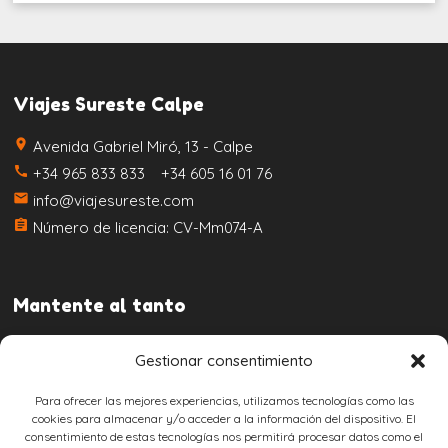
Viajes Sureste Calpe
place
Avenida Gabriel Miró, 13 - Calpe
call
+34 965 833 833 +34 605 16 01 76
email
info@viajesureste.com
assignment
Número de licencia: CV-Mm074-A
Mantente al tanto
Gestionar consentimiento
Para ofrecer las mejores experiencias, utilizamos tecnologías como las
cookies para almacenar y/o acceder a la información del dispositivo. El
consentimiento de estas tecnologías nos permitirá procesar datos como el
Aviso legal