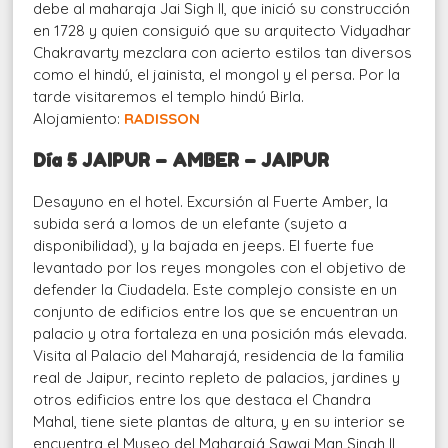
debe al maharaja Jai Sigh II, que inició su construcción
en 1728 y quien consiguió que su arquitecto Vidyadhar
Chakravarty mezclara con acierto estilos tan diversos
como el hindú, el jainista, el mongol y el persa. Por la
tarde visitaremos el templo hindú Birla.
Alojamiento:
RADISSON
Día 5 JAIPUR – AMBER – JAIPUR
Desayuno en el hotel. Excursión al Fuerte Amber, la
subida será a lomos de un elefante (sujeto a
disponibilidad), y la bajada en jeeps. El fuerte fue
levantado por los reyes mongoles con el objetivo de
defender la Ciudadela. Este complejo consiste en un
conjunto de edificios entre los que se encuentran un
palacio y otra fortaleza en una posición más elevada.
Visita al Palacio del Maharajá, residencia de la familia
real de Jaipur, recinto repleto de palacios, jardines y
otros edificios entre los que destaca el Chandra
Mahal, tiene siete plantas de altura, y en su interior se
encuentra el Museo del Maharajá Sawai Man Singh II