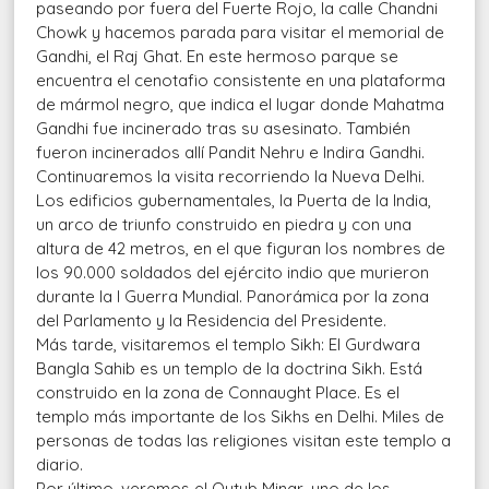
paseando por fuera del Fuerte Rojo, la calle Chandni
Chowk y hacemos parada para visitar el memorial de
Gandhi, el Raj Ghat. En este hermoso parque se
encuentra el cenotafio consistente en una plataforma
de mármol negro, que indica el lugar donde Mahatma
Gandhi fue incinerado tras su asesinato. También
fueron incinerados allí Pandit Nehru e Indira Gandhi.
Continuaremos la visita recorriendo la Nueva Delhi.
Los edificios gubernamentales, la Puerta de la India,
un arco de triunfo construido en piedra y con una
altura de 42 metros, en el que figuran los nombres de
los 90.000 soldados del ejército indio que murieron
durante la I Guerra Mundial. Panorámica por la zona
del Parlamento y la Residencia del Presidente.
Más tarde, visitaremos el templo Sikh: El Gurdwara
Bangla Sahib es un templo de la doctrina Sikh. Está
construido en la zona de Connaught Place. Es el
templo más importante de los Sikhs en Delhi. Miles de
personas de todas las religiones visitan este templo a
diario.
Por último, veremos el Qutub Minar, uno de los