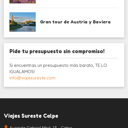
Gran tour de Austria y Baviera
Pide tu presupuesto sin compromiso!
Si encuentras un presupuesto más barato, TE LO
IGUALAMOS!
info@viajesureste.com
Viajes Sureste Calpe
place
Avenida Gabriel Miró, 13 - Calpe