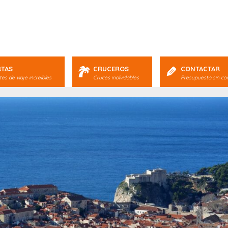
RTAS
CRUCEROS
CONTACTAR
es de viaje increíbles
Cruces inolvidables
Presupuesto sin c