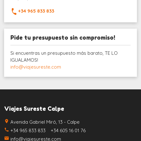
+34 965 833 833
Pide tu presupuesto sin compromiso!
Si encuentras un presupuesto más barato, TE LO
IGUALAMOS!
info@viajesureste.com
Viajes Sureste Calpe
place
Avenida Gabriel Miró, 13 - Calpe
call
+34 965 833 833 +34 605 16 01 76
email
info@viajesureste.com