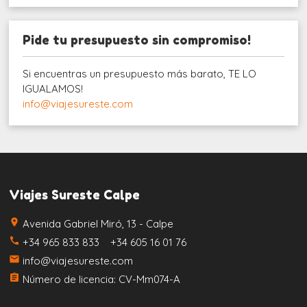
Pide tu presupuesto sin compromiso!
Si encuentras un presupuesto más barato, TE LO
IGUALAMOS!
info@viajesureste.com
Viajes Sureste Calpe
place
Avenida Gabriel Miró, 13 - Calpe
call
+34 965 833 833 +34 605 16 01 76
email
info@viajesureste.com
assignment
Número de licencia: CV-Mm074-A