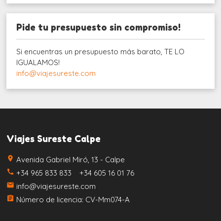
Pide tu presupuesto sin compromiso!
Si encuentras un presupuesto más barato, TE LO
IGUALAMOS!
info@viajesureste.com
Viajes Sureste Calpe
place
Avenida Gabriel Miró, 13 - Calpe
call
+34 965 833 833 +34 605 16 01 76
email
info@viajesureste.com
assignment
Número de licencia: CV-Mm074-A