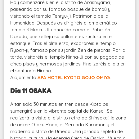
Hoy comenzaréis en el distrito de Arashiyama,
paseando por su famoso bosque de bambú y
visitando el templo Tenryu-ji, Patrimonio de la
Humanidad. Después os dirigiréis al emblemático
templo Kinkaku-Ji, conocido como el Pabellón
Dorado, que refleja su brillante estructura en el
estanque. Tras el almuerzo, exporaréis el templo
Ryoan-ji, famoso por su jardín Zen de piedras. Por la
tarde, visitaréis el templo Ninna-Ji con su pagoda de
cinco pisos y hermosos jardines. Finalizaréis el día en
el santuario Hirano.
Alojamiento
APA HOTEL KYOTO GOJO OMIYA
Día 11 OSAKA
A tan sólo 30 minutos en tren desde Kioto os
sumergiréis en la vibrante capital de Kansai. Se
realizará la visita al distrito retro de Shinsekai, la zona
de anime Otaku Road, el Mercado Kuromon y el
moderno distrito de Umeda. Una jornada repleta de
historia, cultura y la energía única de Osaka . Vuelta a