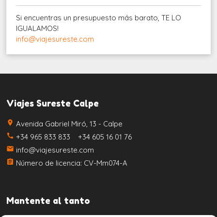
Si encuentras un presupuesto más barato, TE LO
IGUALAMOS!
info@viajesureste.com
Viajes Sureste Calpe
place
Avenida Gabriel Miró, 13 - Calpe
call
+34 965 833 833 +34 605 16 01 76
email
info@viajesureste.com
assignment
Número de licencia: CV-Mm074-A
Mantente al tanto