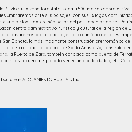
 Plitvice, una zona forestal situada a 500 metros sobre el nivel 
deslumbraremos ante sus paisajes, con sus 16 lagos comunicad
ste uno de los lugares más bellos del país, además de ser Patr
ar, centro administrativo, turístico y cultural de la región de 
la que pasaremos por: el puerto; el casco antiguo de calles em
de San Donato, la más importante construcción prerrománica de
mbolos de la ciudad; la catedral de Santa Anastasia, construida en
stiana; la Puerta de Zara, también conocida como puerta de Terra
o que nos recuerda el pasado veneciano de la ciudad, etc. Cena
ibús o van ALOJAMIENTO Hotel Visitas