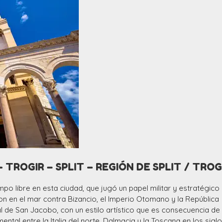
– TROGIR – SPLIT – REGIÓN DE SPLIT / TROG
mpo libre en esta ciudad, que jugó un papel militar y estratégic
on en el mar contra Bizancio, el Imperio Otomano y la República
l de San Jacobo, con un estilo artístico que es consecuencia de 
tal entre la Italia del norte, Dalmacia y la Toscana en los sigl