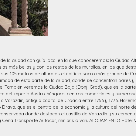
de la ciudad con guía local en la que conoceremos: la Ciudad Alt
sias más bellas y con los restos de las murallas, en los que dest
 sus 105 metros de altura es el edificio sacro más grande de Cro
animada de esta parte de la ciudad, donde se concentran bares y 
rte. También veremos la Ciudad Baja (Donji Grad), que es la part
ca del Imperio Austro-húngaro, centros comerciales y numeros
 a Varazdin, antigua capital de Croacia entre 1756 y 1776. Harem
 Drava, que es el centro de la economía y la cultura del norte del
conservada donde destacan el castillo de Varazdin y su cemente
 Cena Transporte Autocar, minibús o van. ALOJAMIENTO Hotel V