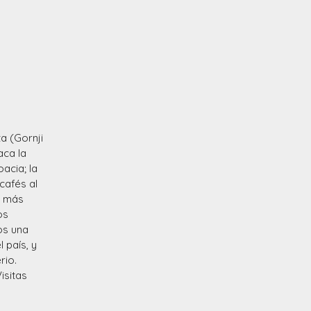
a (Gornji
aca la
acia; la
cafés al
e más
os
os una
 país, y
rio.
isitas