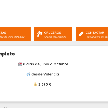
RTAS
CRUCEROS
CONTACTAR
es de viaje increíbles
Cruces inolvidables
Presupuesto sin c
mpleto
8 días de junio a Octubre
desde Valencia
2.390 €