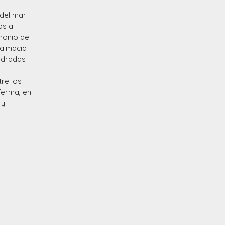
del mar.
os a
imonio de
Dalmacia
pedradas
tre los
ferma, en
 y