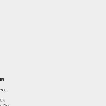
IR
o muy
los
os XV y