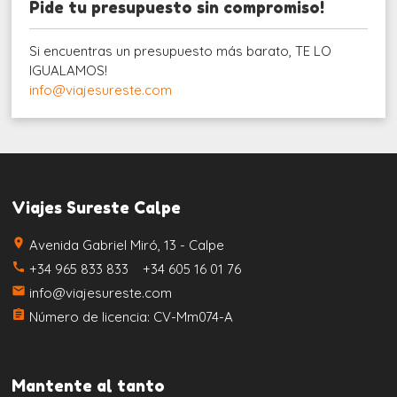
Pide tu presupuesto sin compromiso!
Si encuentras un presupuesto más barato, TE LO
IGUALAMOS!
info@viajesureste.com
Viajes Sureste Calpe
place
Avenida Gabriel Miró, 13 - Calpe
call
+34 965 833 833 +34 605 16 01 76
email
info@viajesureste.com
assignment
Número de licencia: CV-Mm074-A
Mantente al tanto